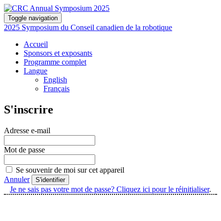
Toggle navigation
2025 Symposium du Conseil canadien de la robotique
Accueil
Sponsors et exposants
Programme complet
Langue
English
Français
S'inscrire
Adresse e-mail
Mot de passe
Se souvenir de moi sur cet appareil
Annuler
S'identifier
Je ne sais pas votre mot de passe? Cliquez ici pour le réinitialiser
.
©2026